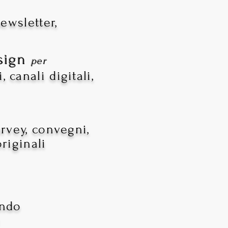
ewsletter,
esign
per
canali digitali,
urvey, convegni,
riginali
.
ondo
i