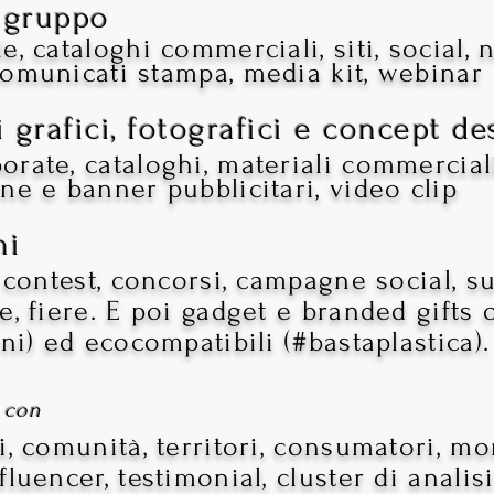
i gruppo
, cataloghi commerciali, siti, social, n
omunicati stampa, media kit, webinar
rafici, fotografici e concept d
ate, cataloghi, materiali commerciali, 
ne e banner pubblicitari, video clip
ni
 contest, concorsi, campagne social, s
, fiere. E poi gadget e branded gifts o
ini) ed ecocompatibili (#bastaplastica)
i
con
i, comunità, territori, consumatori, m
luencer, testimonial, cluster di analis