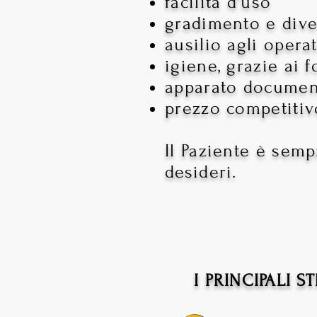
facilità d'uso
gradimento e div
ausilio agli opera
igiene, grazie ai 
apparato document
prezzo competitiv
Il Paziente è semp
desideri.
I PRINCIPALI 