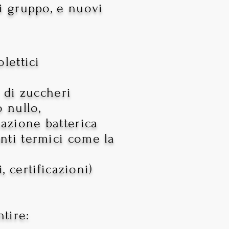
di gruppo, e nuovi
lettici
a di zuccheri
o nullo,
nazione batterica
enti termici come la
i,
certificazioni)
ntire: