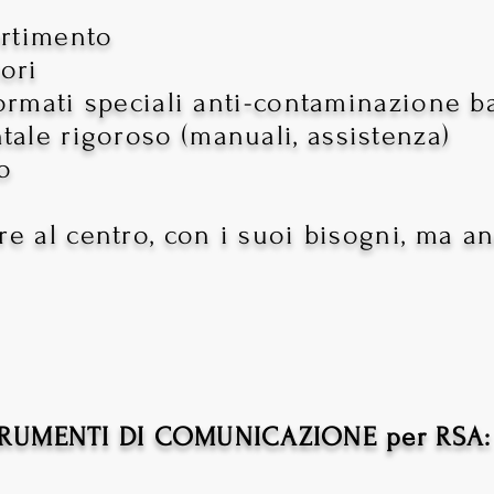
ertimento
tori
formati speciali anti-contaminazione ba
ale rigoroso (manuali, assistenza
)
o
re al centro, con i suoi bisogni
, ma a
STRUMENTI DI COMUNICAZIONE per RSA: