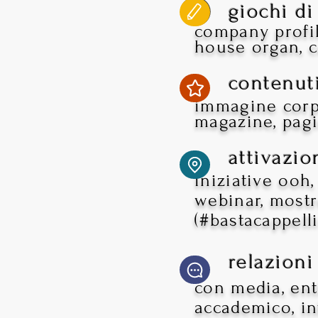
giochi d
company profile
house organ, c
contenuti g
immagine corpor
magazine, pagi
attivazio
iniziative ooh,
webinar, mostre
(#bastacappell
relazion
con media, ent
accademico, inf