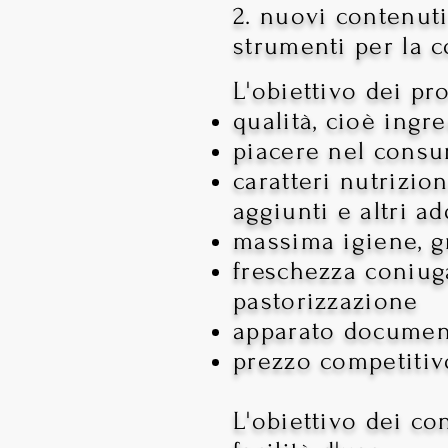
2. nuovi contenuti
strumenti per la 
L'obiettivo dei pr
qualità, cioè ingre
piacere nel cons
caratteri nutrizion
aggiun
ti e altri a
massima igiene, gr
freschezza coniuga
pastorizzazione
apparato document
prezzo competitiv
L'obiettivo dei co