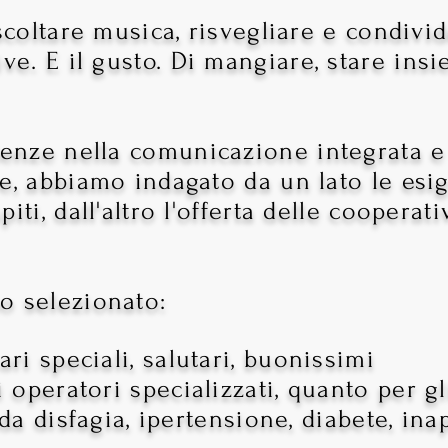
ascoltare musica, risvegliare e condivid
ive
.
E il gusto. Di mangiare, stare ins
nze nella comunicazione integrata e
e, abbiamo indagato da un lato le esig
iti, dall'altro l'offerta delle cooperati
o selezionato:
ari speciali, salutari, buonissimi
li operatori
specializzati
, quanto per gli
i da disfagia, ipertensione, diabete, in