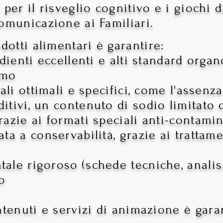
 per il risveglio cognitivo e i giochi 
comunicazione ai Familiari.
odotti alimentari
è garantire:
dienti eccellenti e alti standard organo
umo
ali ottimali e specifici, come l'assenz
dditivi, un contenuto di sodio limitato 
azie ai formati speciali anti-contami
ta a conservabilità, grazie ai trattam
ale rigoroso (schede tecniche, analis
o
ntenuti e servizi di animazione
è gara