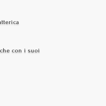
tterica
nche con i suoi