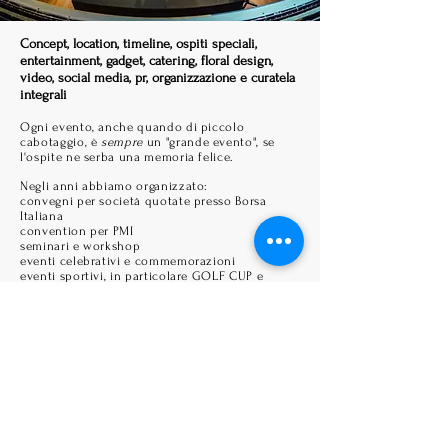
Concept, location, timeline, ospiti speciali,
entertainment, gadget, catering, floral design,
video, social media, pr, organizzazione e curatela
integrali​
Ogni evento, anche quando di piccolo
cabotaggio, è
sempre
un "grande evento", se
l'ospite ne serba una memoria felice.
Negli anni abbiamo organizzato:
convegni per società quotate presso Borsa
Italiana
convention per PMI
seminari e workshop
eventi celebrativi e commemorazioni
eventi sportivi, in particolare GOLF CUP e
GOLF TOUR, grazie alla nostra esperienza
trentennale come Golf Club Manager dei più
importanti club italiani.
Due parole su una "branded golf cup" per il suo
profilo unico nel panorama degli eventi:
non solo un evento, ma un circuito di eventi
non solo sport, ma relazioni d'affari,
intrattenimento, comunicazione
non solo branding, ma team building
non solo club, ma natura e spa